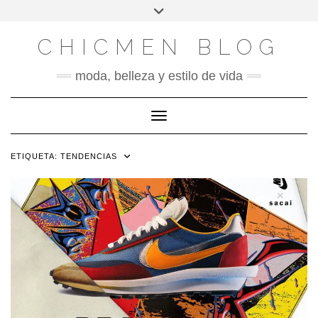
X
INSTAGRAM
FACEBOOK
SÍGUENOS
Saltar
Alternar
al
la
contenido
cabecera
CHICMEN BLOG
moda, belleza y estilo de vida
Cambiar modo de navegación
ETIQUETA:
TENDENCIAS