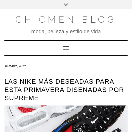
X
INSTAGRAM
FACEBOOK
SÍGUENOS
Saltar
Alternar
al
la
contenido
cabecera
CHICMEN BLOG
moda, belleza y estilo de vida
Cambiar modo de navegación
18 marzo, 2019
LAS NIKE MÁS DESEADAS PARA
ESTA PRIMAVERA DISEÑADAS POR
SUPREME