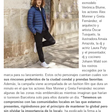
exmodelo
Verónica Blume,
los actores Àlex
Monner y Greta
Fernández, el
arquitecto y
artista Óscar
Tusquets, la
ilustradora Amaia
Arrazola, la dj y
actriz Laura Puty
y el presentador,
dj y cocinero
Johann Wald son
los rostros
escogidos por la
marca para su lanzamiento. Estos ocho personajes cuentan cuales son
sus rincones preferidos de la ciudad condal y prendas favoritas
.
Además, la campaña viene acompañada de un
fashion film
que dura un
minuto en el que los actores Àlex Monner y Greta Fernández recorren
algunas de las zonas más emblemáticas mientras imaginan que harían
si tuviesen Barcelona solo para ellos durante un día.
“Tenemos un
compromiso con las comunidades locales en las que estamos
presentes, rigiéndonos por el principio de mantener lo global pero
sin olvidar la importancia de lo local»
, ha explicado la firma a la