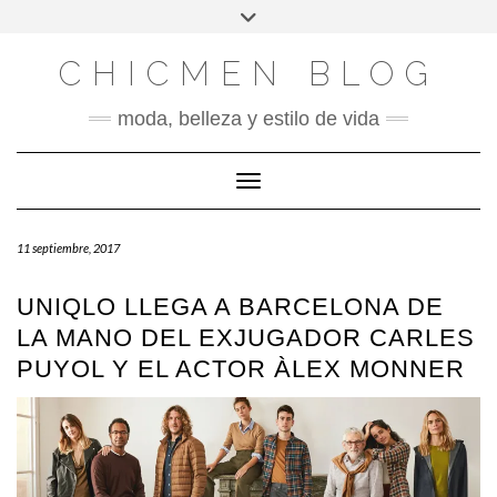
X
INSTAGRAM
FACEBOOK
SÍGUENOS
Saltar
Alternar
al
la
contenido
cabecera
CHICMEN BLOG
moda, belleza y estilo de vida
Cambiar modo de navegación
11 septiembre, 2017
UNIQLO LLEGA A BARCELONA DE
LA MANO DEL EXJUGADOR CARLES
PUYOL Y EL ACTOR ÀLEX MONNER