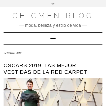
X
INSTAGRAM
FACEBOOK
SÍGUENOS
Saltar
Alternar
al
la
contenido
cabecera
CHICMEN BLOG
moda, belleza y estilo de vida
Cambiar modo de navegación
27 febrero, 2019
OSCARS 2019: LAS MEJOR
VESTIDAS DE LA RED CARPET