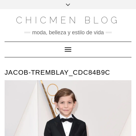
X
INSTAGRAM
FACEBOOK
SÍGUENOS
Saltar
Alternar
al
la
contenido
cabecera
CHICMEN BLOG
moda, belleza y estilo de vida
Cambiar modo de navegación
JACOB-TREMBLAY_CDC84B9C