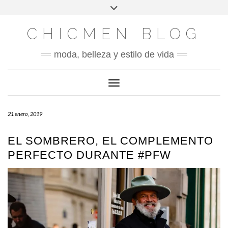
X
INSTAGRAM
FACEBOOK
SÍGUENOS
Saltar
Alternar
al
la
contenido
cabecera
CHICMEN BLOG
moda, belleza y estilo de vida
Cambiar modo de navegación
21 enero, 2019
EL SOMBRERO, EL COMPLEMENTO
PERFECTO DURANTE #PFW