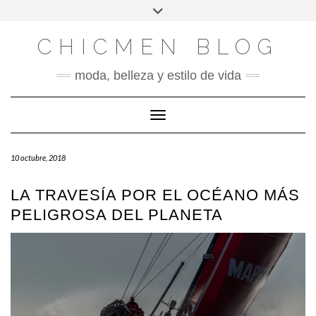
X
INSTAGRAM
FACEBOOK
SÍGUENOS
Saltar
Alternar
al
la
contenido
cabecera
CHICMEN BLOG
moda, belleza y estilo de vida
Cambiar modo de navegación
10 octubre, 2018
LA TRAVESÍA POR EL OCÉANO MÁS
PELIGROSA DEL PLANETA