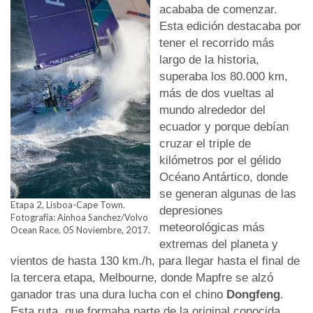
acababa de comenzar.
Esta edición destacaba por
tener el recorrido más
largo de la historia,
superaba los 80.000 km,
más de dos vueltas al
mundo alrededor del
ecuador y porque debían
cruzar el triple de
kilómetros por el gélido
Océano Antártico, donde
se generan algunas de las
Etapa 2, Lisboa-Cape Town.
depresiones
Fotografía: Ainhoa Sanchez/Volvo
meteorológicas más
Ocean Race. 05 Noviembre, 2017.
extremas del planeta y
vientos de hasta 130 km./h, para llegar hasta el final de
la tercera etapa, Melbourne, donde Mapfre se alzó
ganador tras una dura lucha con el chino
Dongfeng
.
Esta ruta, que formaba parte de la original conocida