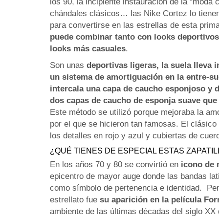
los 90, la incipiente instauración de la “moda 
chándales clásicos… las Nike Cortez lo tienen
para convertirse en las estrellas de esta prim
puede combinar tanto con looks deportivo
looks más casuales
.
Son unas
deportivas ligeras, la suela lleva
un sistema de amortiguación en la entre-su
intercala una capa de caucho esponjoso y 
dos capas de caucho de esponja suave que 
Este método se utilizó porque mejoraba la amo
por el que se hicieron tan famosas. El clásic
los detalles en rojo y azul y cubiertas de cue
¿QUÉ TIENES DE ESPECIAL ESTAS ZAPATIL
En los años 70 y 80 se convirtió en
icono de 
epicentro de mayor auge donde las bandas lat
como símbolo de pertenencia e identidad. Per
estrellato fue
su aparición en la película Fo
ambiente de las últimas décadas del siglo XX q