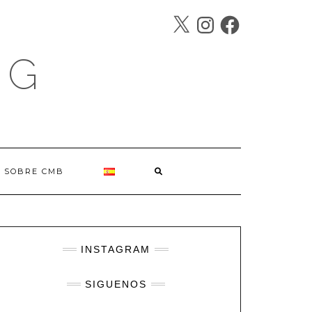
X
INSTAGRAM
FACEBOOK
SÍGUENOS
OG
SOBRE CMB
INSTAGRAM
SIGUENOS