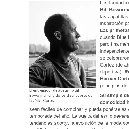
Los fundador
Bill Bowerm
las zapatilla
inspiración p
Las primeras
cuando Blue 
pero finalme
independient
se celebraron
Cortez (de ah
deportiva).
R
Hernán Cort
principios del
El entrenador de atletismo Bill
Su
simple di
Bowerman uno de los diseñadores de
las Nike Cortez
comodidad
h
sean fáciles de combinar y pueda ponérselas 
temporada del año. La vuelta del estilo
sevent
tendencias
sporty
, la evolución de la moda
no