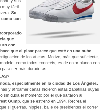
choni” y sus
 muy fácil
avera.
Se
s como con
 incorporado
ela que
duro con
hace que al pisar parece que esté en una nube
.
rtiguación de los atletas. Motivo, más que suficiente,
o modelo, como todos conocéis, es de color blanco con
ro para ser más duraderas.
LAS?
moda, especialmente en la ciudad de Los Ángele
s,
inas y afroamericanas hicieron estas zapatillas suyas
o sin duda el momento por el que saltaron al
rrest Gump
, que se estrenó en 1994. Recrea el
ue si guerras, hippies, baile de presidentes el correr