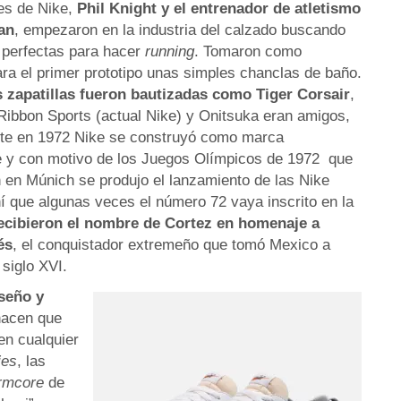
es de Nike,
Phil Knight y el entrenador de atletismo
an
, empezaron en la industria del calzado buscando
s perfectas para hacer
running
. Tomaron como
ara el primer prototipo unas simples chanclas de baño.
 zapatillas fueron bautizadas como Tiger Corsair
,
Ribbon Sports (actual Nike) y Onitsuka eran amigos,
nte en 1972 Nike se construyó como marca
e y con motivo de los Juegos Olímpicos de 1972 que
 en Múnich se produjo el lanzamiento de las Nike
í que algunas veces el número 72 vaya inscrito en la
ecibieron el nombre de Cortez en homenaje a
és
, el conquistador extremeño que tomó Mexico a
 siglo XVI.
seño y
acen que
en cualquier
ies
, las
rmcore
de