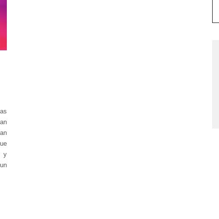
las
ían
van
que
 y
 un