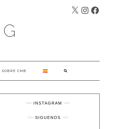
X
INSTAGRAM
FACEBOOK
SÍGUENOS
OG
SOBRE CMB
INSTAGRAM
SIGUENOS