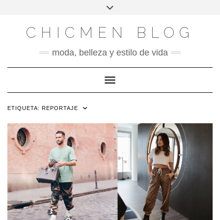
X
INSTAGRAM
FACEBOOK
SÍGUENOS
Saltar
Alternar
al
la
contenido
cabecera
CHICMEN BLOG
moda, belleza y estilo de vida
Cambiar modo de navegación
ETIQUETA:
REPORTAJE