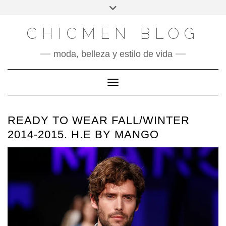
X
INSTAGRAM
FACEBOOK
SÍGUENOS
Saltar
Alternar
al
la
contenido
cabecera
CHICMEN BLOG
moda, belleza y estilo de vida
Cambiar modo de navegación
READY TO WEAR FALL/WINTER
2014-2015. H.E BY MANGO