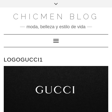
X
INSTAGRAM
FACEBOOK
SÍGUENOS
Saltar
Alternar
al
la
contenido
cabecera
CHICMEN BLOG
moda, belleza y estilo de vida
Cambiar modo de navegación
LOGOGUCCI1