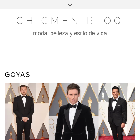
X
INSTAGRAM
FACEBOOK
SÍGUENOS
Saltar
Alternar
al
la
contenido
cabecera
CHICMEN BLOG
moda, belleza y estilo de vida
Cambiar modo de navegación
GOYAS