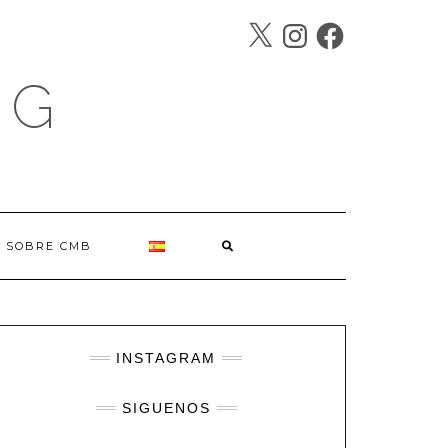
X
INSTAGRAM
FACEBOOK
SÍGUENOS
OG
SOBRE CMB
INSTAGRAM
SIGUENOS