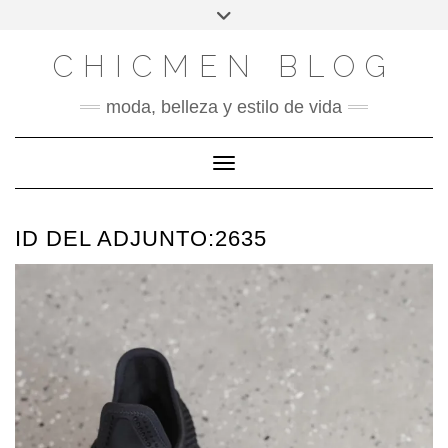
X
INSTAGRAM
FACEBOOK
SÍGUENOS
Saltar
Alternar
al
la
contenido
cabecera
CHICMEN BLOG
moda, belleza y estilo de vida
Cambiar modo de navegación
ID DEL ADJUNTO:2635