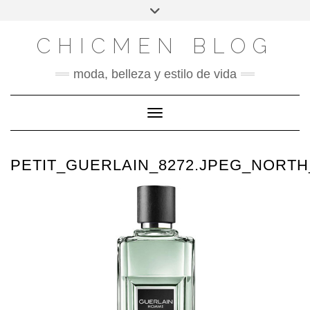
X
INSTAGRAM
FACEBOOK
SÍGUENOS
Saltar
Alternar
al
la
contenido
cabecera
CHICMEN BLOG
moda, belleza y estilo de vida
Cambiar modo de navegación
PETIT_GUERLAIN_8272.JPEG_NORTH