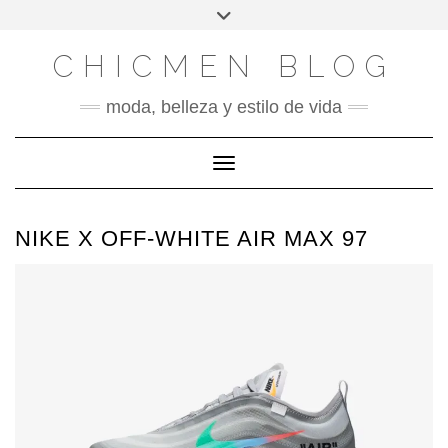
X
INSTAGRAM
FACEBOOK
SÍGUENOS
Saltar
Alternar
al
la
contenido
cabecera
CHICMEN BLOG
moda, belleza y estilo de vida
Cambiar modo de navegación
NIKE X OFF-WHITE AIR MAX 97