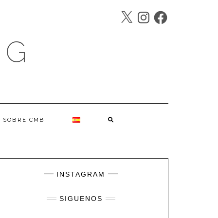
X
INSTAGRAM
FACEBOOK
SÍGUENOS
OG
SOBRE CMB
INSTAGRAM
SIGUENOS