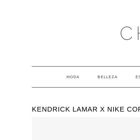
Saltar
al
contenido
C
MODA
BELLEZA
E
KENDRICK LAMAR X NIKE CO