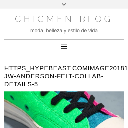
X
INSTAGRAM
FACEBOOK
SÍGUENOS
Saltar
Alternar
al
la
contenido
cabecera
CHICMEN BLOG
moda, belleza y estilo de vida
Cambiar modo de navegación
HTTPS_HYPEBEAST.COMIMAGE2018
JW-ANDERSON-FELT-COLLAB-
DETAILS-5