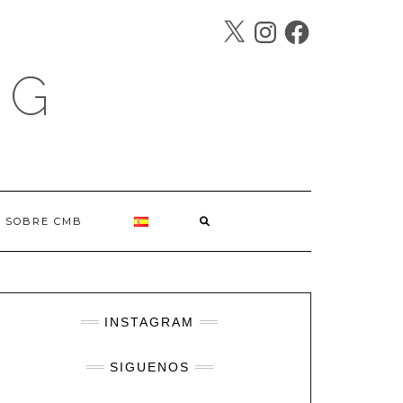
X
INSTAGRAM
FACEBOOK
SÍGUENOS
OG
SOBRE CMB
INSTAGRAM
SIGUENOS