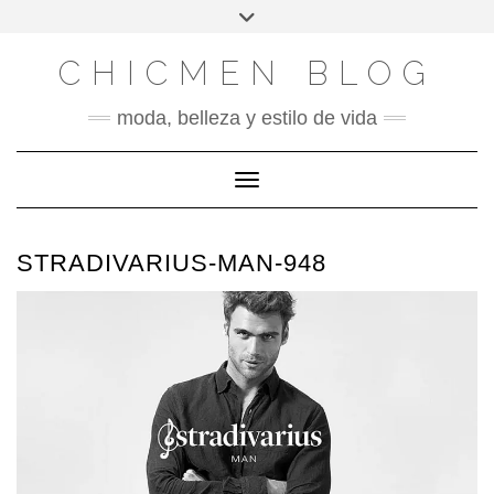
X
INSTAGRAM
FACEBOOK
SÍGUENOS
Saltar
Alternar
al
la
contenido
cabecera
CHICMEN BLOG
moda, belleza y estilo de vida
Cambiar modo de navegación
STRADIVARIUS-MAN-948