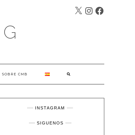
X
INSTAGRAM
FACEBOOK
SÍGUENOS
OG
SOBRE CMB
INSTAGRAM
SIGUENOS