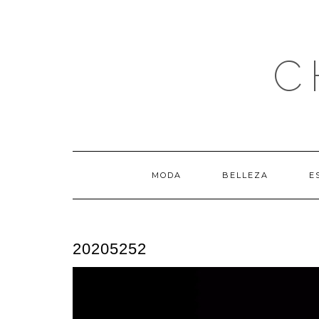
Saltar
al
contenido
C
MODA
BELLEZA
E
20205252