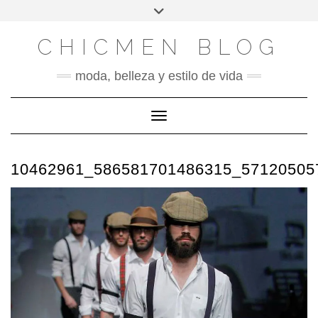
X
INSTAGRAM
FACEBOOK
SÍGUENOS
Saltar
Alternar
al
la
contenido
cabecera
CHICMEN BLOG
moda, belleza y estilo de vida
Cambiar modo de navegación
10462961_586581701486315_57120505